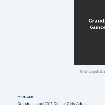
Grandpashabet
ÖNCEKI
Grandpashabet7011 Güncel Giriş Adresi