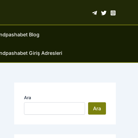
ndpashabet Blog
ndpashabet Giriş Adresleri
Ara
Ara