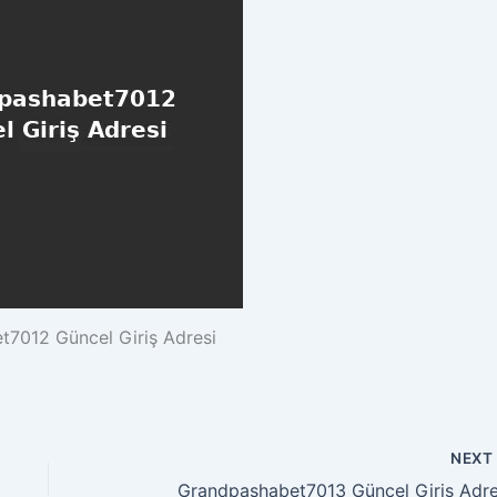
7012 Güncel Giriş Adresi
NEX
Grandpashabet7013 Güncel Giriş Adre