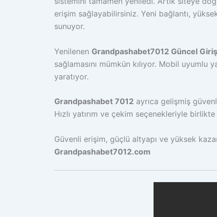
sistemini tamamen yeniledi. Artık siteye d
erişim sağlayabilirsiniz. Yeni bağlantı, yükse
sunuyor.
Yenilenen
Grandpashabet7012 Güncel Giriş
sağlamasını mümkün kılıyor. Mobil uyumlu ya
yaratıyor.
Grandpashabet 7012
ayrıca gelişmiş güvenlik
Hızlı yatırım ve çekim seçenekleriyle birlik
Güvenli erişim, güçlü altyapı ve yüksek kazanç 
Grandpashabet7012.com