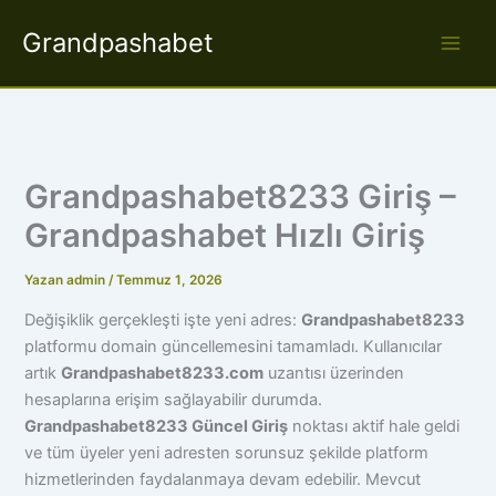
İçeriğe
Grandpashabet
atla
Grandpashabet8233 Giriş –
Grandpashabet Hızlı Giriş
Yazan
admin
/
Temmuz 1, 2026
Değişiklik gerçekleşti işte yeni adres:
Grandpashabet8233
platformu domain güncellemesini tamamladı. Kullanıcılar
artık
Grandpashabet8233.com
uzantısı üzerinden
hesaplarına erişim sağlayabilir durumda.
Grandpashabet8233 Güncel Giriş
noktası aktif hale geldi
ve tüm üyeler yeni adresten sorunsuz şekilde platform
hizmetlerinden faydalanmaya devam edebilir. Mevcut