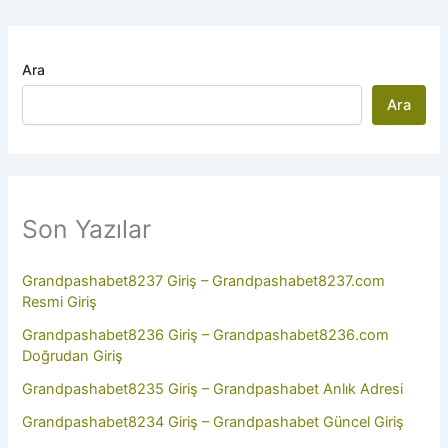
Ara
Ara
Son Yazılar
Grandpashabet8237 Giriş – Grandpashabet8237.com
Resmi Giriş
Grandpashabet8236 Giriş – Grandpashabet8236.com
Doğrudan Giriş
Grandpashabet8235 Giriş – Grandpashabet Anlık Adresi
Grandpashabet8234 Giriş – Grandpashabet Güncel Giriş