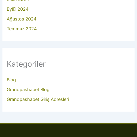
Eylül 2024
Ağustos 2024
Temmuz 2024
Kategoriler
Blog
Grandpashabet Blog
Grandpashabet Giriş Adresleri