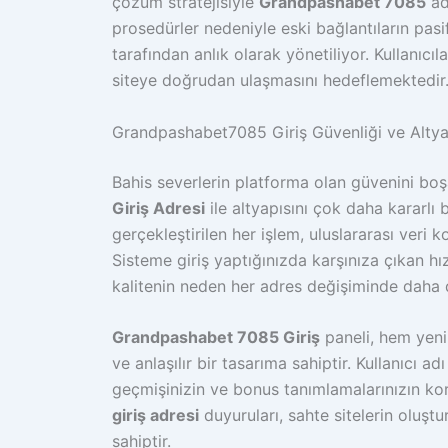
çözüm stratejisiyle
Grandpashabet 7085
ad
prosedürler nedeniyle eski bağlantıların pas
tarafından anlık olarak yönetiliyor. Kullanıc
siteye doğrudan ulaşmasını hedeflemektedir
Grandpashabet7085 Giriş Güvenliği ve Altyap
Bahis severlerin platforma olan güvenini b
Giriş Adresi
ile altyapısını çok daha kararlı b
gerçekleştirilen her işlem, uluslararası ver
Sisteme giriş yaptığınızda karşınıza çıkan hı
kalitenin neden her adres değişiminde daha da
Grandpashabet 7085 Giriş
paneli, hem yeni
ve anlaşılır bir tasarıma sahiptir. Kullanıcı ad
geçmişinizin ve bonus tanımlamalarınızın k
giriş adresi
duyuruları, sahte sitelerin oluş
sahiptir.