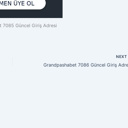
 7085 Güncel Giriş Adresi
NEX
Grandpashabet 7086 Güncel Giriş Adre