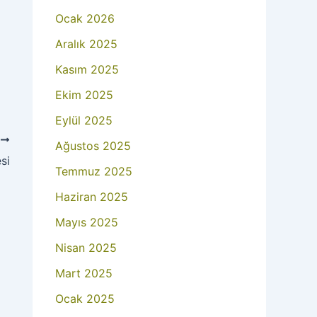
Ocak 2026
Aralık 2025
Kasım 2025
Ekim 2025
Eylül 2025
T
Ağustos 2025
si
Temmuz 2025
Haziran 2025
Mayıs 2025
Nisan 2025
Mart 2025
Ocak 2025