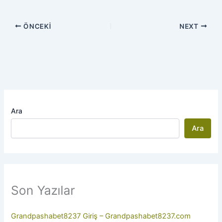
ÖNCEKI
NEXT
Ara
Ara
Son Yazılar
Grandpashabet8237 Giriş – Grandpashabet8237.com