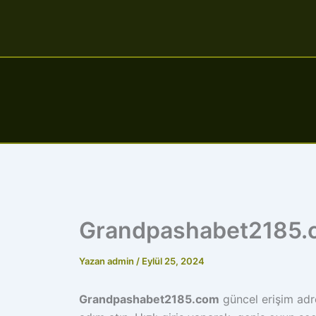
İçeriğe
atla
Grandpashabet2185.c
Yazan
admin
/
Eylül 25, 2024
Grandpashabet2185.com
güncel erişim adre