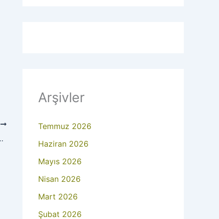
Arşivler
T
Temmuz 2026
iriş Adresi GRANDPASHABET2186.com
Haziran 2026
Mayıs 2026
Nisan 2026
Mart 2026
Şubat 2026