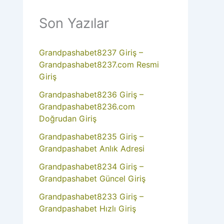
Son Yazılar
Grandpashabet8237 Giriş –
Grandpashabet8237.com Resmi
Giriş
Grandpashabet8236 Giriş –
Grandpashabet8236.com
Doğrudan Giriş
Grandpashabet8235 Giriş –
Grandpashabet Anlık Adresi
Grandpashabet8234 Giriş –
Grandpashabet Güncel Giriş
Grandpashabet8233 Giriş –
Grandpashabet Hızlı Giriş