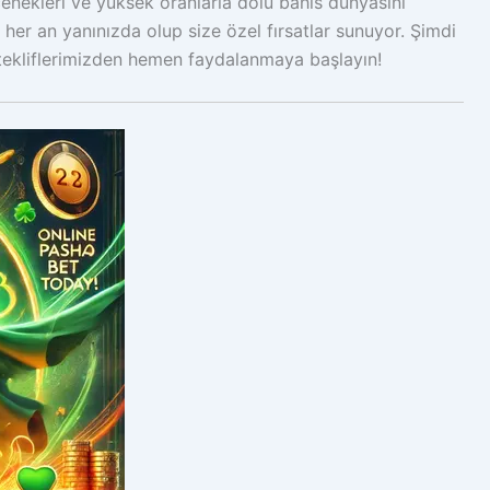
çenekleri ve yüksek oranlarla dolu bahis dünyasını
 her an yanınızda olup size özel fırsatlar sunuyor. Şimdi
 tekliflerimizden hemen faydalanmaya başlayın!