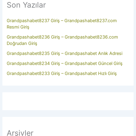
Son Yazılar
Grandpashabet8237 Giriş – Grandpashabet8237.com
Resmi Giriş
Grandpashabet8236 Giriş – Grandpashabet8236.com
Doğrudan Giriş
Grandpashabet8235 Giriş – Grandpashabet Anlık Adresi
Grandpashabet8234 Giriş – Grandpashabet Güncel Giriş
Grandpashabet8233 Giriş – Grandpashabet Hızlı Giriş
Arşivler