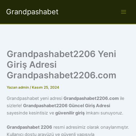
İçeriğe
Grandpashabet
atla
Grandpashabet2206 Yeni
Giriş Adresi
Grandpashabet2206.com
Yazan
admin
/
Kasım 25, 2024
Grandpashabet yeni adresi
Grandpashabet2206.com
ile
sizlerle!
Grandpashabet2206 Güncel Giriş Adresi
sayesinde kesintisiz ve
güvenilir giriş
imkanı sunuyoruz.
Grandpashabet 2206
resmi adresimiz olarak onaylanmıştır.
Kullanıcı dostu arayüzü ve güvenli yapısıyla