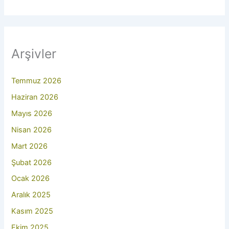
Arşivler
Temmuz 2026
Haziran 2026
Mayıs 2026
Nisan 2026
Mart 2026
Şubat 2026
Ocak 2026
Aralık 2025
Kasım 2025
Ekim 2025