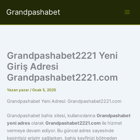
İçeriğe
Grandpashabet
atla
Grandpashabet2221 Yeni
Giriş Adresi
Grandpashabet2221.com
Yazan
yazar
/
Ocak 5, 2025
Grandpashabet Yeni Adresi: Grandpashabet2221.com
Grandpashabet bahis sitesi, kullanıcılarına
Grandpashabet
yeni adres
olarak
Grandpashabet2221.com
ile hizmet
vermeye devam ediyor. Bu güncel adres sayesinde
kesintisiz erişim sağlarken, bahis keyfinizi bölmeden