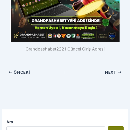
Grandpashabet2221 Güncel Giriş Adresi
ÖNCEKI
NEXT
Ara