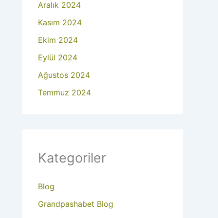
Aralık 2024
Kasım 2024
Ekim 2024
Eylül 2024
Ağustos 2024
Temmuz 2024
Kategoriler
Blog
Grandpashabet Blog