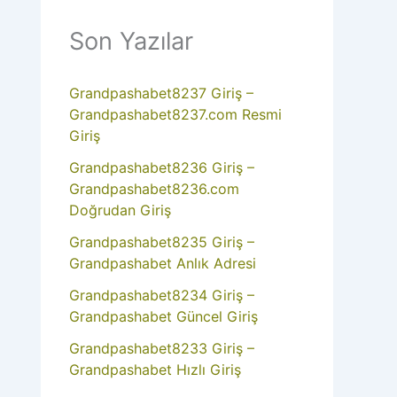
Son Yazılar
Grandpashabet8237 Giriş –
Grandpashabet8237.com Resmi
Giriş
Grandpashabet8236 Giriş –
Grandpashabet8236.com
Doğrudan Giriş
Grandpashabet8235 Giriş –
Grandpashabet Anlık Adresi
Grandpashabet8234 Giriş –
Grandpashabet Güncel Giriş
Grandpashabet8233 Giriş –
Grandpashabet Hızlı Giriş