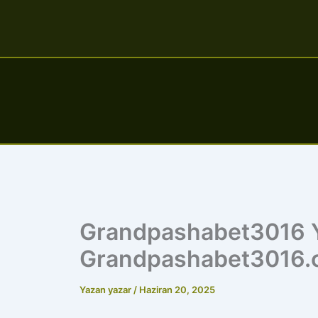
İçeriğe
atla
Grandpashabet3016 Ye
Grandpashabet3016.
Yazan
yazar
/
Haziran 20, 2025