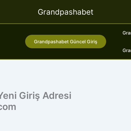
Grandpashabet
Gra
Grandpashabet Güncel Giriş
Gra
ni Giriş Adresi
com