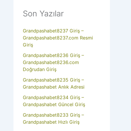
Son Yazılar
Grandpashabet8237 Giriş –
Grandpashabet8237.com Resmi
Giriş
Grandpashabet8236 Giriş –
Grandpashabet8236.com
Doğrudan Giriş
Grandpashabet8235 Giriş –
Grandpashabet Anlık Adresi
Grandpashabet8234 Giriş –
Grandpashabet Güncel Giriş
Grandpashabet8233 Giriş –
Grandpashabet Hızlı Giriş