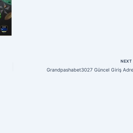
NEX
Grandpashabet3027 Güncel Giriş Adre