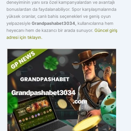
deneyiminin yanı sıra özel kampanyalardan ve avantajlı
bonuslardan da faydalanabiliyor. Spor karşılaşmalarında
yüksek oranlar, canlı bahis seçenekleri ve geniş oyun
yelpazesiyle
Grandpashabet3034,
kullanıcılarına hem
heyecanı hem de kazancı bir arada sunuyor.
Güncel giriş
adresi için tıklayın.