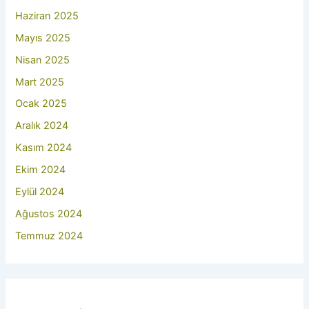
Haziran 2025
Mayıs 2025
Nisan 2025
Mart 2025
Ocak 2025
Aralık 2024
Kasım 2024
Ekim 2024
Eylül 2024
Ağustos 2024
Temmuz 2024