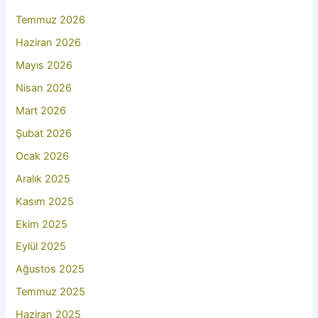
Temmuz 2026
Haziran 2026
Mayıs 2026
Nisan 2026
Mart 2026
Şubat 2026
Ocak 2026
Aralık 2025
Kasım 2025
Ekim 2025
Eylül 2025
Ağustos 2025
Temmuz 2025
Haziran 2025