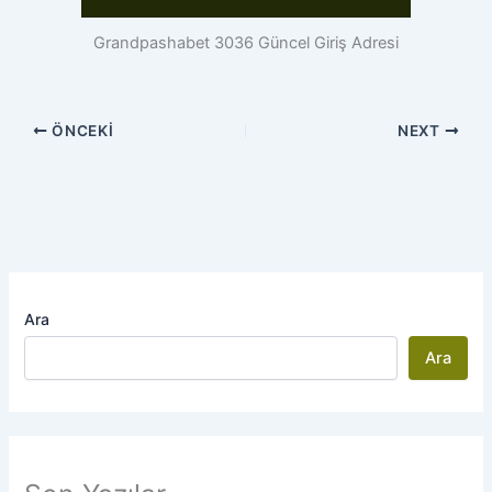
Grandpashabet 3036 Güncel Giriş Adresi
ÖNCEKI
NEXT
Ara
Ara