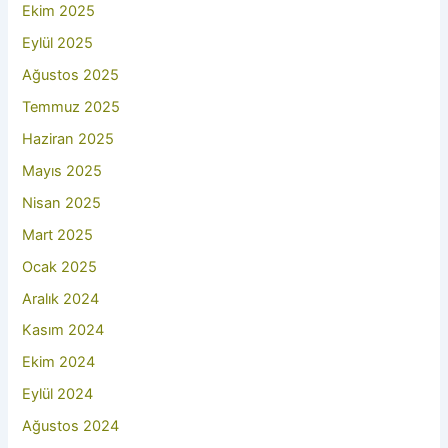
Ekim 2025
Eylül 2025
Ağustos 2025
Temmuz 2025
Haziran 2025
Mayıs 2025
Nisan 2025
Mart 2025
Ocak 2025
Aralık 2024
Kasım 2024
Ekim 2024
Eylül 2024
Ağustos 2024