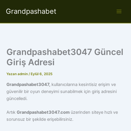
İçeriğe
Grandpashabet
atla
Grandpashabet3047 Güncel
Giriş Adresi
Yazan
admin
/
Eylül 6, 2025
Grandpashabet3047,
kullanıcılarına kesintisiz erişim ve
güvenilir bir oyun deneyimi sunabilmek için giriş adresini
güncelledi.
Artık
Grandpashabet3047.com
üzerinden siteye hızlı ve
sorunsuz bir şekilde erişebilirsiniz.