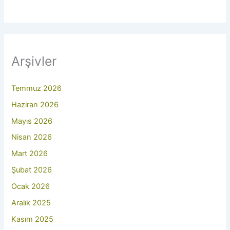
Arşivler
Temmuz 2026
Haziran 2026
Mayıs 2026
Nisan 2026
Mart 2026
Şubat 2026
Ocak 2026
Aralık 2025
Kasım 2025