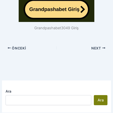
Grandpashabet3049 Giriş
ÖNCEKI
NEXT
Ara
Ara