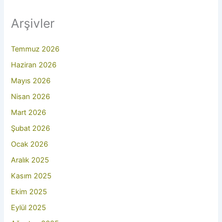
Arşivler
Temmuz 2026
Haziran 2026
Mayıs 2026
Nisan 2026
Mart 2026
Şubat 2026
Ocak 2026
Aralık 2025
Kasım 2025
Ekim 2025
Eylül 2025