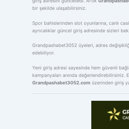
giriş adresini güncelledi. Artık
Grandpashab
bir şekilde ulaşabilirsiniz.
Spor bahislerinden slot oyunlarına, canlı ca
ayrıcalıklar güncel giriş adresinde sizleri bekl
Grandpashabet3052 üyeleri, adres değişikli
edebiliyor.
Yeni giriş adresi sayesinde hem güvenli bağla
kampanyaları anında değerlendirebilirsiniz. 
Grandpashabet3052.com
üzerinden giriş y