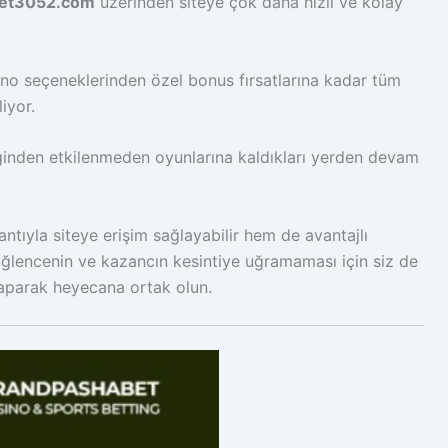
et3052.com
üzerinden siteye çok daha hızlı ve kolay
sino seçeneklerinden özel bonus fırsatlarına kadar tüm
iyor.
ğinden etkilenmeden oyunlarına kaldıkları yerden devam
ntıyla siteye erişim sağlayabilir hem de avantajlı
Eğlencenin ve kazancın kesintiye uğramaması için siz de
aparak heyecana ortak olun.