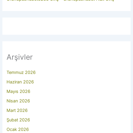
Arşivler
Temmuz 2026
Haziran 2026
Mayıs 2026
Nisan 2026
Mart 2026
Şubat 2026
Ocak 2026