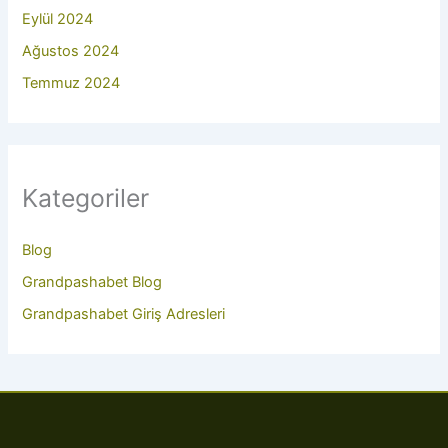
Eylül 2024
Ağustos 2024
Temmuz 2024
Kategoriler
Blog
Grandpashabet Blog
Grandpashabet Giriş Adresleri