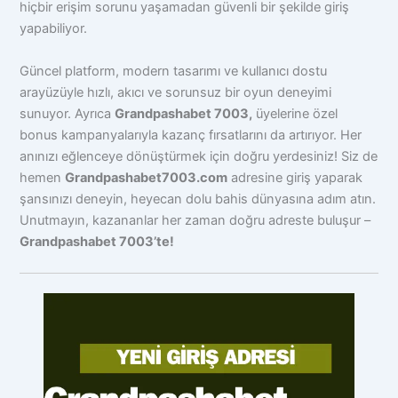
hiçbir erişim sorunu yaşamadan güvenli bir şekilde giriş
yapabiliyor.
Güncel platform, modern tasarımı ve kullanıcı dostu
arayüzüyle hızlı, akıcı ve sorunsuz bir oyun deneyimi
sunuyor. Ayrıca
Grandpashabet 7003,
üyelerine özel
bonus kampanyalarıyla kazanç fırsatlarını da artırıyor. Her
anınızı eğlenceye dönüştürmek için doğru yerdesiniz! Siz de
hemen
Grandpashabet7003.com
adresine giriş yaparak
şansınızı deneyin, heyecan dolu bahis dünyasına adım atın.
Unutmayın, kazananlar her zaman doğru adreste buluşur –
Grandpashabet 7003’te!