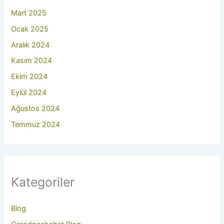
Mart 2025
Ocak 2025
Aralık 2024
Kasım 2024
Ekim 2024
Eylül 2024
Ağustos 2024
Temmuz 2024
Kategoriler
Blog