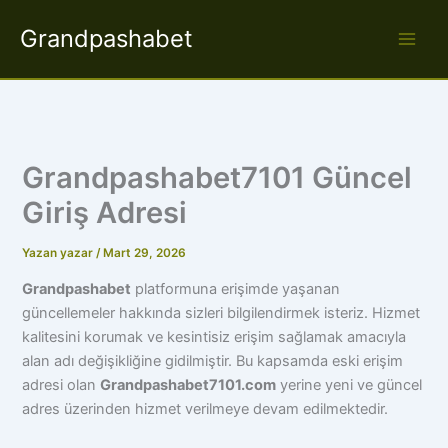
İçeriğe
Grandpashabet
atla
Grandpashabet7101 Güncel
Giriş Adresi
Yazan
yazar
/
Mart 29, 2026
Grandpashabet
platformuna erişimde yaşanan
güncellemeler hakkında sizleri bilgilendirmek isteriz. Hizmet
kalitesini korumak ve kesintisiz erişim sağlamak amacıyla
alan adı değişikliğine gidilmiştir. Bu kapsamda eski erişim
adresi olan
Grandpashabet7101.com
yerine yeni ve güncel
adres üzerinden hizmet verilmeye devam edilmektedir.