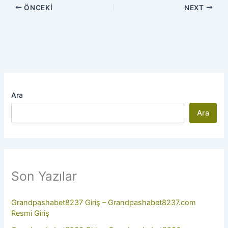
ÖNCEKI
NEXT
Ara
Ara
Son Yazılar
Grandpashabet8237 Giriş – Grandpashabet8237.com
Resmi Giriş