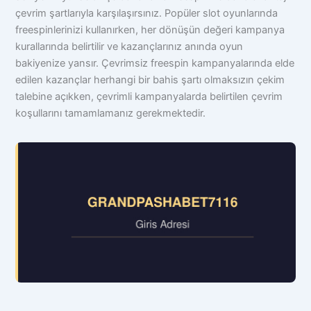
çevrim şartlarıyla karşılaşırsınız. Popüler slot oyunlarında
freespinlerinizi kullanırken, her dönüşün değeri kampanya
kurallarında belirtilir ve kazançlarınız anında oyun
bakiyenize yansır. Çevrimsiz freespin kampanyalarında elde
edilen kazançlar herhangi bir bahis şartı olmaksızın çekim
talebine açıkken, çevrimli kampanyalarda belirtilen çevrim
koşullarını tamamlamanız gerekmektedir.