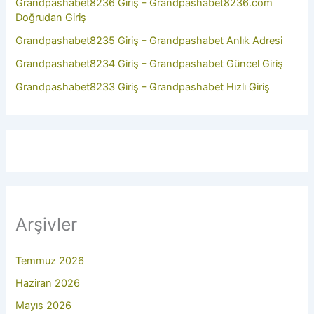
Grandpashabet8236 Giriş – Grandpashabet8236.com
Doğrudan Giriş
Grandpashabet8235 Giriş – Grandpashabet Anlık Adresi
Grandpashabet8234 Giriş – Grandpashabet Güncel Giriş
Grandpashabet8233 Giriş – Grandpashabet Hızlı Giriş
Arşivler
Temmuz 2026
Haziran 2026
Mayıs 2026