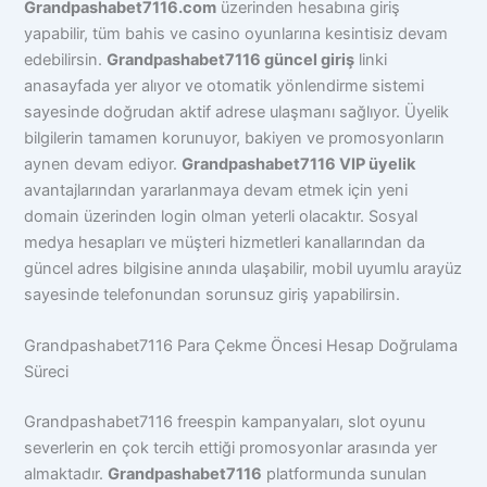
Grandpashabet7116.com
üzerinden hesabına giriş
yapabilir, tüm bahis ve casino oyunlarına kesintisiz devam
edebilirsin.
Grandpashabet7116 güncel giriş
linki
anasayfada yer alıyor ve otomatik yönlendirme sistemi
sayesinde doğrudan aktif adrese ulaşmanı sağlıyor. Üyelik
bilgilerin tamamen korunuyor, bakiyen ve promosyonların
aynen devam ediyor.
Grandpashabet7116 VIP üyelik
avantajlarından yararlanmaya devam etmek için yeni
domain üzerinden login olman yeterli olacaktır. Sosyal
medya hesapları ve müşteri hizmetleri kanallarından da
güncel adres bilgisine anında ulaşabilir, mobil uyumlu arayüz
sayesinde telefonundan sorunsuz giriş yapabilirsin.
Grandpashabet7116 Para Çekme Öncesi Hesap Doğrulama
Süreci
Grandpashabet7116 freespin kampanyaları, slot oyunu
severlerin en çok tercih ettiği promosyonlar arasında yer
almaktadır.
Grandpashabet7116
platformunda sunulan