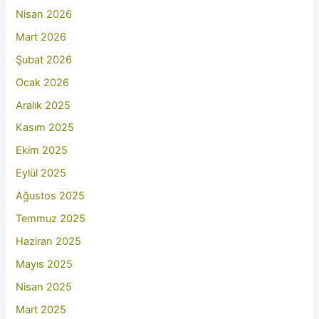
Nisan 2026
Mart 2026
Şubat 2026
Ocak 2026
Aralık 2025
Kasım 2025
Ekim 2025
Eylül 2025
Ağustos 2025
Temmuz 2025
Haziran 2025
Mayıs 2025
Nisan 2025
Mart 2025