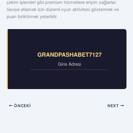
çekim işlemleri gibi premium hizmetlere erişim sağlarlar.
Seviye atlamak için düzenli oyun aktivitesi göstermek ve
puan biriktirmek yeterlidir.
ÖNCEKI
NEXT