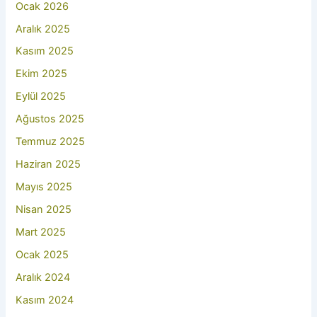
Ocak 2026
Aralık 2025
Kasım 2025
Ekim 2025
Eylül 2025
Ağustos 2025
Temmuz 2025
Haziran 2025
Mayıs 2025
Nisan 2025
Mart 2025
Ocak 2025
Aralık 2024
Kasım 2024