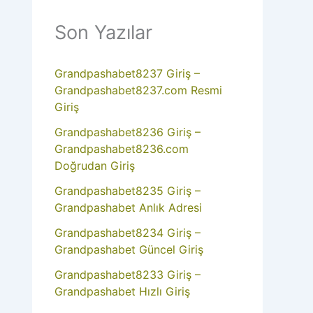
Son Yazılar
Grandpashabet8237 Giriş –
Grandpashabet8237.com Resmi
Giriş
Grandpashabet8236 Giriş –
Grandpashabet8236.com
Doğrudan Giriş
Grandpashabet8235 Giriş –
Grandpashabet Anlık Adresi
Grandpashabet8234 Giriş –
Grandpashabet Güncel Giriş
Grandpashabet8233 Giriş –
Grandpashabet Hızlı Giriş