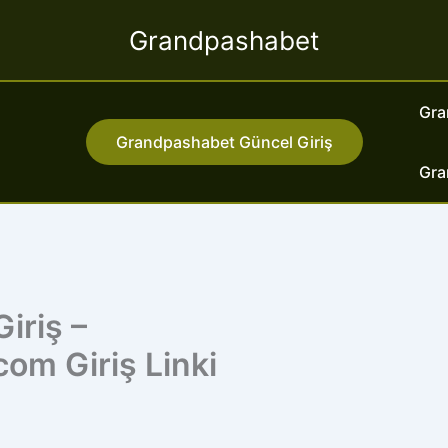
Grandpashabet
Gra
Grandpashabet Güncel Giriş
Gra
iriş –
m Giriş Linki