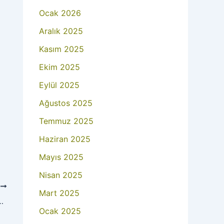
Ocak 2026
Aralık 2025
Kasım 2025
Ekim 2025
Eylül 2025
Ağustos 2025
Temmuz 2025
Haziran 2025
Mayıs 2025
Nisan 2025
T
Mart 2025
Güncel Grandpashabet7436 Erişimi
Ocak 2025