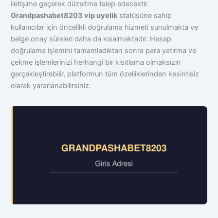
iletişime geçerek düzeltme talep edecektir.
Grandpashabet8203 vip uyelik
statüsüne sahip
kullanıcılar için öncelikli doğrulama hizmeti sunulmakta ve
belge onay süreleri daha da kısalmaktadır. Hesap
doğrulama işlemini tamamladıktan sonra para yatırma ve
çekme işlemlerinizi herhangi bir kısıtlama olmaksızın
gerçekleştirebilir, platformun tüm özelliklerinden kesintisiz
olarak yararlanabilirsiniz.