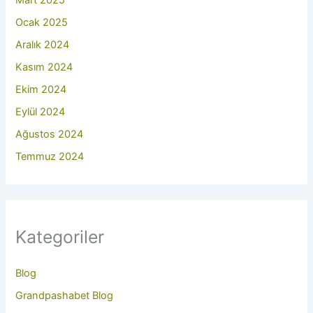
Ocak 2025
Aralık 2024
Kasım 2024
Ekim 2024
Eylül 2024
Ağustos 2024
Temmuz 2024
Kategoriler
Blog
Grandpashabet Blog