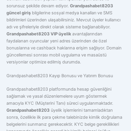
sorunsuz şekilde devam ediyor.
Grandpashabet8203
güncel giriş
bilgilerine sosyal medya kanalları ve SMS
bildirimleri üzerinden ulaşabilirsiniz. Mevcut üyeler kullanıcı
adı ve şifreleriyle direkt olarak sisteme bağlanabiliyor.
Grandpashabet8203 VIP üyelik
avantajlarından
faydalanan oyuncular yeni adres üzerinden de özel
bonuslarına ve cashback haklarına erişim sağlıyor. Domain
güncellemesi sonrası mobil uygulama ve masaüstü
versiyonlar optimize edilmiş durumda.
Grandpashabet8203 Kayıp Bonusu ve Yatırım Bonusu
Grandpashabet8203 platformunda hesap güvenliğini
sağlamak ve yasal düzenlemelere uyum göstermek
amacıyla KYC (Müşterini Tanı) süreci uygulanmaktadır.
Grandpashabet8203
üyelik işlemlerini tamamladıktan
sonra, özellikle ilk para çekme talebinizde kimlik doğrulama
belgelerini sunmanız gerekecektir. KYC belge gereklilikleri