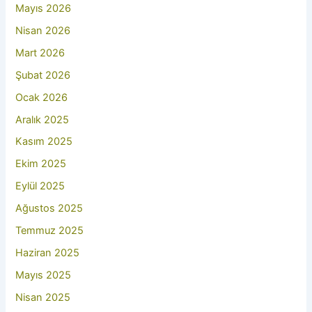
Mayıs 2026
Nisan 2026
Mart 2026
Şubat 2026
Ocak 2026
Aralık 2025
Kasım 2025
Ekim 2025
Eylül 2025
Ağustos 2025
Temmuz 2025
Haziran 2025
Mayıs 2025
Nisan 2025