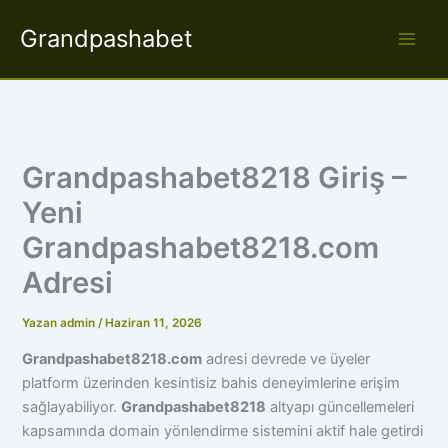
İçeriğe
Grandpashabet
atla
Grandpashabet8218 Giriş –
Yeni
Grandpashabet8218.com
Adresi
Yazan
admin
/
Haziran 11, 2026
Grandpashabet8218.com
adresi devrede ve üyeler
platform üzerinden kesintisiz bahis deneyimlerine erişim
sağlayabiliyor.
Grandpashabet8218
altyapı güncellemeleri
kapsamında domain yönlendirme sistemini aktif hale getirdi