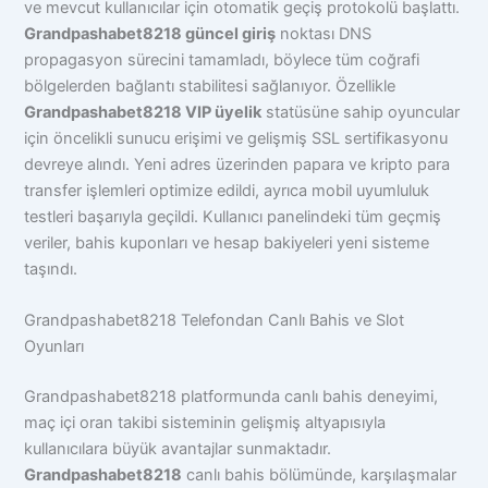
ve mevcut kullanıcılar için otomatik geçiş protokolü başlattı.
Grandpashabet8218 güncel giriş
noktası DNS
propagasyon sürecini tamamladı, böylece tüm coğrafi
bölgelerden bağlantı stabilitesi sağlanıyor. Özellikle
Grandpashabet8218 VIP üyelik
statüsüne sahip oyuncular
için öncelikli sunucu erişimi ve gelişmiş SSL sertifikasyonu
devreye alındı. Yeni adres üzerinden papara ve kripto para
transfer işlemleri optimize edildi, ayrıca mobil uyumluluk
testleri başarıyla geçildi. Kullanıcı panelindeki tüm geçmiş
veriler, bahis kuponları ve hesap bakiyeleri yeni sisteme
taşındı.
Grandpashabet8218 Telefondan Canlı Bahis ve Slot
Oyunları
Grandpashabet8218 platformunda canlı bahis deneyimi,
maç içi oran takibi sisteminin gelişmiş altyapısıyla
kullanıcılara büyük avantajlar sunmaktadır.
Grandpashabet8218
canlı bahis bölümünde, karşılaşmalar