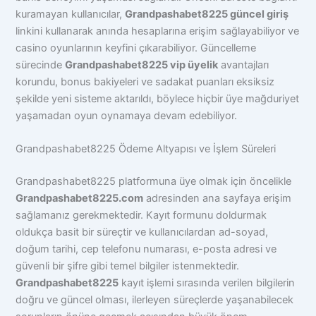
kuramayan kullanıcılar,
Grandpashabet8225 güncel giriş
linkini kullanarak anında hesaplarına erişim sağlayabiliyor ve
casino oyunlarının keyfini çıkarabiliyor. Güncelleme
sürecinde
Grandpashabet8225 vip üyelik
avantajları
korundu, bonus bakiyeleri ve sadakat puanları eksiksiz
şekilde yeni sisteme aktarıldı, böylece hiçbir üye mağduriyet
yaşamadan oyun oynamaya devam edebiliyor.
Grandpashabet8225 Ödeme Altyapısı ve İşlem Süreleri
Grandpashabet8225 platformuna üye olmak için öncelikle
Grandpashabet8225.com
adresinden ana sayfaya erişim
sağlamanız gerekmektedir. Kayıt formunu doldurmak
oldukça basit bir süreçtir ve kullanıcılardan ad-soyad,
doğum tarihi, cep telefonu numarası, e-posta adresi ve
güvenli bir şifre gibi temel bilgiler istenmektedir.
Grandpashabet8225
kayıt işlemi sırasında verilen bilgilerin
doğru ve güncel olması, ilerleyen süreçlerde yaşanabilecek