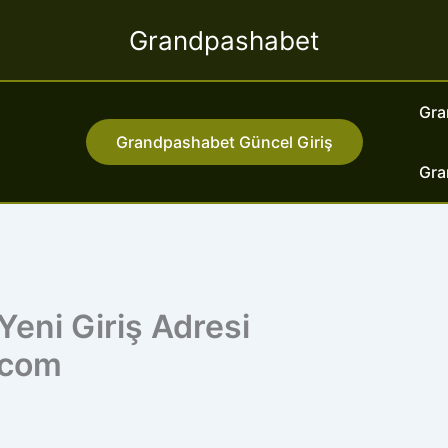
Grandpashabet
Gra
Grandpashabet Güncel Giriş
Gra
ni Giriş Adresi
.com