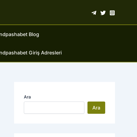
ndpashabet Blog
ndpashabet Giriş Adresleri
Ara
Ara