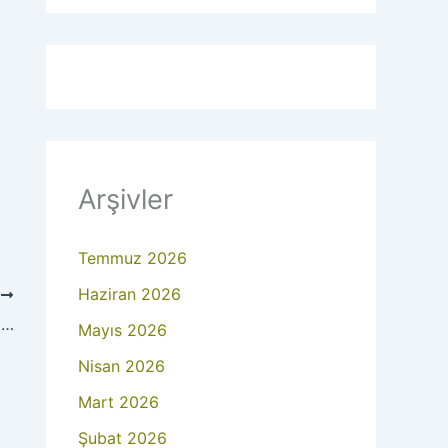
Arşivler
Temmuz 2026
Haziran 2026
T
Grandpashabet3004 Yeni Giriş Adresi Grandpashabet3004.com
Mayıs 2026
Nisan 2026
Mart 2026
Şubat 2026