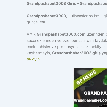
Grandpashabet3003
Giriş – Grandpashab
Grandpashabet3003,
kullanıcılarına
hızlı,
g
güncelledi.
Artık
Grandpashabet3003
.
com
üzerinden
seçeneklerinden
ve
özel
bonuslardan
faydala
canlı
bahisler
ve
promosyonlar
sizi
bekliyor.
kaybetmeyin,
Grandpashabet3003
giriş
ya
tıklayın.