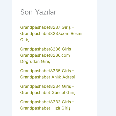
Son Yazılar
Grandpashabet8237 Giriş –
Grandpashabet8237.com Resmi
Giriş
Grandpashabet8236 Giriş –
Grandpashabet8236.com
Doğrudan Giriş
Grandpashabet8235 Giriş –
Grandpashabet Anlık Adresi
Grandpashabet8234 Giriş –
Grandpashabet Güncel Giriş
Grandpashabet8233 Giriş –
Grandpashabet Hızlı Giriş