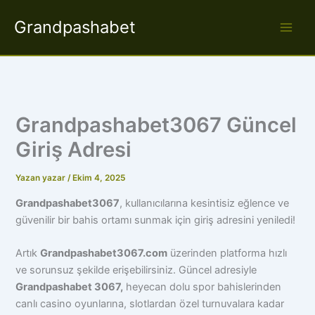
İçeriğe
Grandpashabet
atla
Grandpashabet3067 Güncel
Giriş Adresi
Yazan
yazar
/
Ekim 4, 2025
Grandpashabet3067
, kullanıcılarına kesintisiz eğlence ve
güvenilir bir bahis ortamı sunmak için giriş adresini yeniledi!
Artık
Grandpashabet3067.com
üzerinden platforma hızlı
ve sorunsuz şekilde erişebilirsiniz. Güncel adresiyle
Grandpashabet 3067,
heyecan dolu spor bahislerinden
canlı casino oyunlarına, slotlardan özel turnuvalara kadar