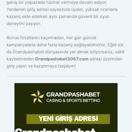
geniş bir yelpazede hizmet vermeye devam ediyor.
Yenilenen giriş adresi sayesinde üyeler, yüksek oranlarla
kazanç elde ederken aynı zamanda güvenli bir oyun
deneyimi yaşıyor.
Bonus fırsatlarını kaçırmadan, her gün güncel
kampanyalarla daha fazla kazanç sağlayabilirsiniz. Eğer siz
de Grandpashabet dünyasında yer almak istiyorsanız, vakit
kaybetmeden
Grandpashabet3067.com
adresi üzerinden
giriş yapın ve kazanmaya başlayın!