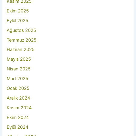
Kasım 2025
Ekim 2025
Eylül 2025
Ağustos 2025
Temmuz 2025
Haziran 2025
Mayıs 2025
Nisan 2025
Mart 2025
Ocak 2025
Aralık 2024
Kasım 2024
Ekim 2024
Eylül 2024