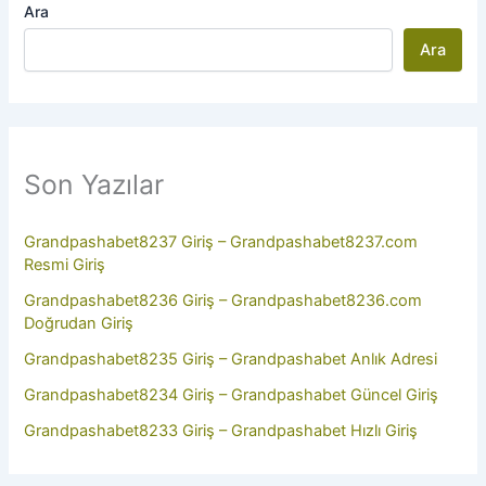
Ara
Ara
Son Yazılar
Grandpashabet8237 Giriş – Grandpashabet8237.com
Resmi Giriş
Grandpashabet8236 Giriş – Grandpashabet8236.com
Doğrudan Giriş
Grandpashabet8235 Giriş – Grandpashabet Anlık Adresi
Grandpashabet8234 Giriş – Grandpashabet Güncel Giriş
Grandpashabet8233 Giriş – Grandpashabet Hızlı Giriş