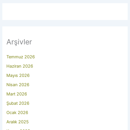
Arşivler
Temmuz 2026
Haziran 2026
Mayıs 2026
Nisan 2026
Mart 2026
Şubat 2026
Ocak 2026
Aralık 2025