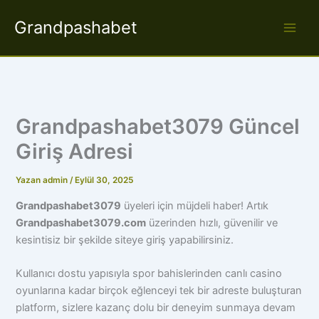
İçeriğe
Grandpashabet
atla
Grandpashabet3079 Güncel
Giriş Adresi
Yazan
admin
/
Eylül 30, 2025
Grandpashabet3079
üyeleri için müjdeli haber! Artık
Grandpashabet3079.com
üzerinden hızlı, güvenilir ve
kesintisiz bir şekilde siteye giriş yapabilirsiniz.
Kullanıcı dostu yapısıyla spor bahislerinden canlı casino
oyunlarına kadar birçok eğlenceyi tek bir adreste buluşturan
platform, sizlere kazanç dolu bir deneyim sunmaya devam