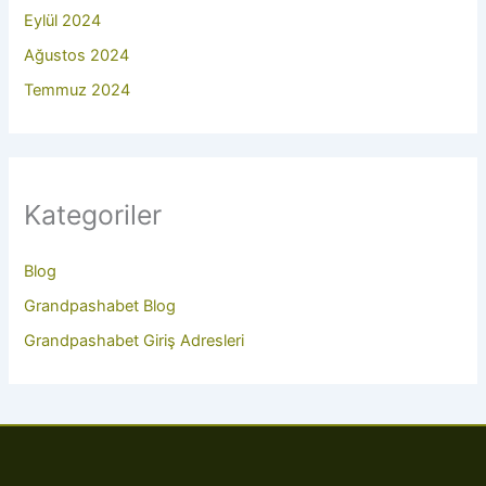
Eylül 2024
Ağustos 2024
Temmuz 2024
Kategoriler
Blog
Grandpashabet Blog
Grandpashabet Giriş Adresleri