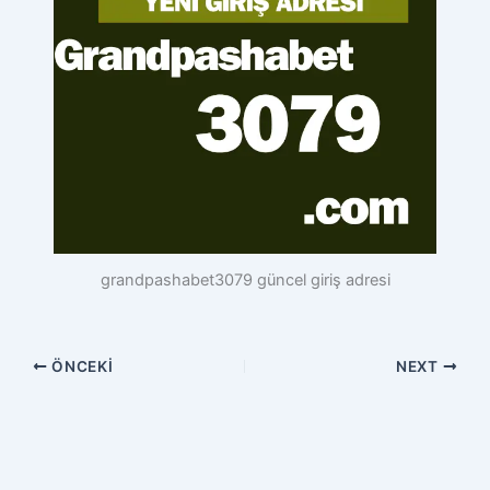
grandpashabet3079 güncel giriş adresi
ÖNCEKI
NEXT