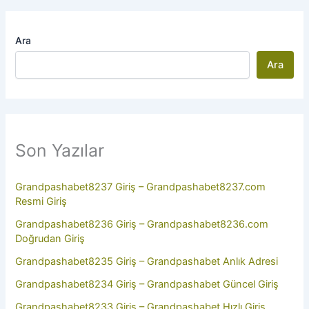
Ara
Ara
Son Yazılar
Grandpashabet8237 Giriş – Grandpashabet8237.com
Resmi Giriş
Grandpashabet8236 Giriş – Grandpashabet8236.com
Doğrudan Giriş
Grandpashabet8235 Giriş – Grandpashabet Anlık Adresi
Grandpashabet8234 Giriş – Grandpashabet Güncel Giriş
Grandpashabet8233 Giriş – Grandpashabet Hızlı Giriş