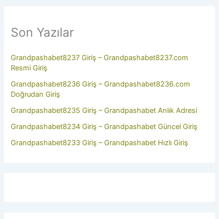
Son Yazılar
Grandpashabet8237 Giriş – Grandpashabet8237.com
Resmi Giriş
Grandpashabet8236 Giriş – Grandpashabet8236.com
Doğrudan Giriş
Grandpashabet8235 Giriş – Grandpashabet Anlık Adresi
Grandpashabet8234 Giriş – Grandpashabet Güncel Giriş
Grandpashabet8233 Giriş – Grandpashabet Hızlı Giriş