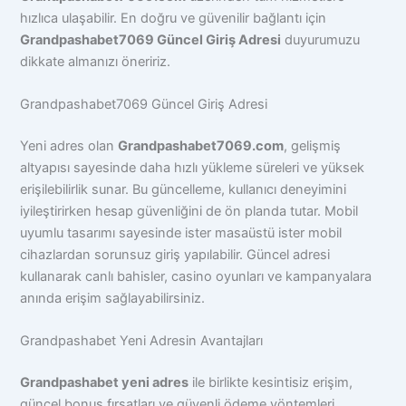
hızlıca ulaşabilir. En doğru ve güvenilir bağlantı için
Grandpashabet7069 Güncel Giriş Adresi
duyurumuzu
dikkate almanızı öneririz.
Grandpashabet7069 Güncel Giriş Adresi
Yeni adres olan
Grandpashabet7069.com
, gelişmiş
altyapısı sayesinde daha hızlı yükleme süreleri ve yüksek
erişilebilirlik sunar. Bu güncelleme, kullanıcı deneyimini
iyileştirirken hesap güvenliğini de ön planda tutar. Mobil
uyumlu tasarımı sayesinde ister masaüstü ister mobil
cihazlardan sorunsuz giriş yapılabilir. Güncel adresi
kullanarak canlı bahisler, casino oyunları ve kampanyalara
anında erişim sağlayabilirsiniz.
Grandpashabet Yeni Adresin Avantajları
Grandpashabet yeni adres
ile birlikte kesintisiz erişim,
güncel bonus fırsatları ve güvenli ödeme yöntemleri