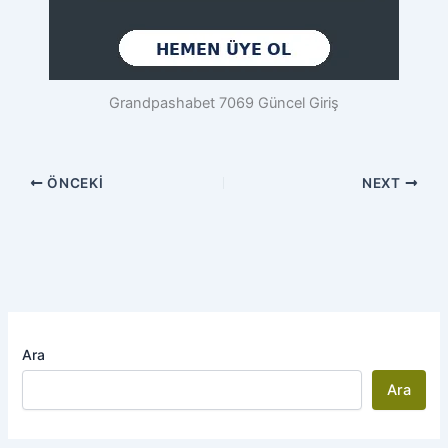
Grandpashabet 7069 Güncel Giriş
ÖNCEKI
NEXT
Ara
Ara