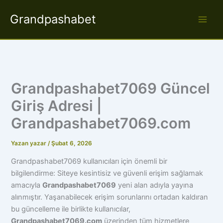
İçeriğe
Grandpashabet
atla
Grandpashabet7069 Güncel
Giriş Adresi |
Grandpashabet7069.com
Yazan
yazar
/
Şubat 6, 2026
Grandpashabet7069 kullanıcıları için önemli bir
bilgilendirme: Siteye kesintisiz ve güvenli erişim sağlamak
amacıyla
Grandpashabet7069
yeni alan adıyla yayına
alınmıştır. Yaşanabilecek erişim sorunlarını ortadan kaldıran
bu güncelleme ile birlikte kullanıcılar,
Grandpashabet7069.com
üzerinden tüm hizmetlere