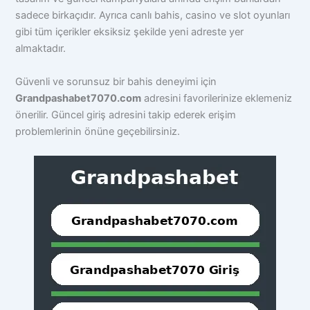
sadece birkaçıdır. Ayrıca canlı bahis, casino ve slot oyunları
gibi tüm içerikler eksiksiz şekilde yeni adreste yer
almaktadır.
Güvenli ve sorunsuz bir bahis deneyimi için
Grandpashabet7070.com
adresini favorilerinize eklemeniz
önerilir. Güncel giriş adresini takip ederek erişim
problemlerinin önüne geçebilirsiniz.