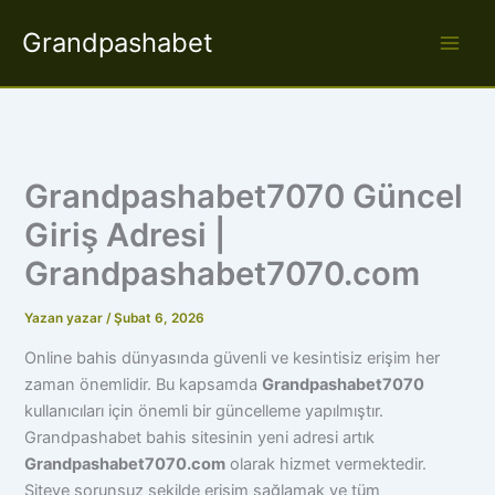
İçeriğe
Grandpashabet
atla
Grandpashabet7070 Güncel
Giriş Adresi |
Grandpashabet7070.com
Yazan
yazar
/
Şubat 6, 2026
Online bahis dünyasında güvenli ve kesintisiz erişim her
zaman önemlidir. Bu kapsamda
Grandpashabet7070
kullanıcıları için önemli bir güncelleme yapılmıştır.
Grandpashabet bahis sitesinin yeni adresi artık
Grandpashabet7070.com
olarak hizmet vermektedir.
Siteye sorunsuz şekilde erişim sağlamak ve tüm