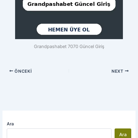
Grandpashabet 7070 Güncel Giriş
ÖNCEKI
NEXT
Ara
Ara